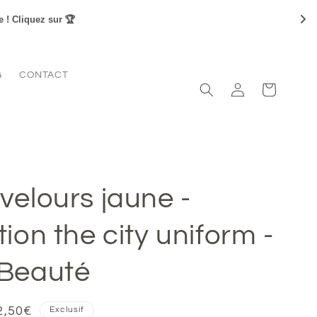
e ! Cliquez sur 🏆
G
CONTACT
Connexion
Panier
velours jaune -
tion the city uniform -
 Beauté
x
2,50€
Exclusif