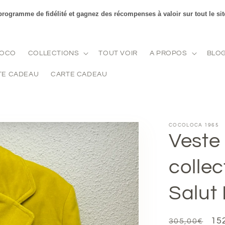
rogramme de fidélité et gagnez des récompenses à valoir sur tout le sit
COCO
COLLECTIONS
TOUT VOIR
A PROPOS
BLO
TE CADEAU
CARTE CADEAU
COCOLOCA 1965
Veste 
collec
Salut
Prix
Pri
15
305,00€