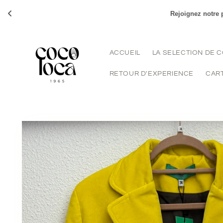
et
passer
Rejoignez notre p
au
contenu
ACCUEIL
LA SELECTION DE 
RETOUR D'EXPERIENCE
CAR
Passer aux
informations
produits