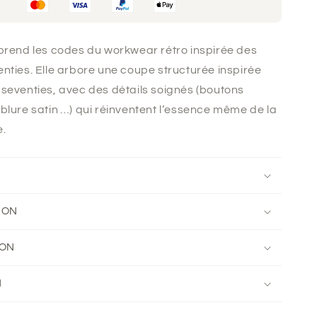
Beauté
prend les codes du workwear rétro inspirée des
nties. Elle arbore une coupe structurée inspirée
seventies, avec des détails soignés (boutons
blure satin …) qui réinventent l’essence même de la
e.
ION
ION
N