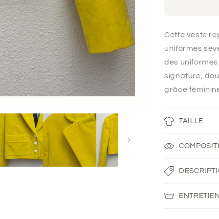
Beauté
Cette veste re
uniformes seve
des uniformes 
signature, dou
grâce féminin
TAILLE
COMPOSIT
DESCRIPT
ENTRETIE