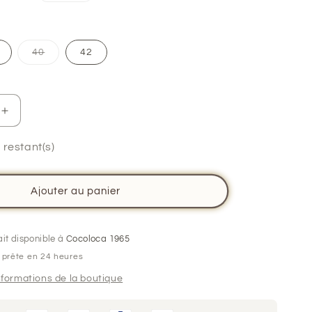
omotionnel
Variante
40
42
épuisée
ou
indisponible
Augmenter
la
quantité
 restant(s)
de
Veste
velours
Ajouter au panier
jaune
-
collection
ait disponible à
Cocoloca 1965
the
 prête en 24 heures
city
uniform
informations de la boutique
-
Salut