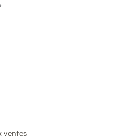
s
x ventes