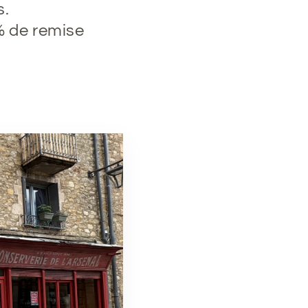
s.
% de remise